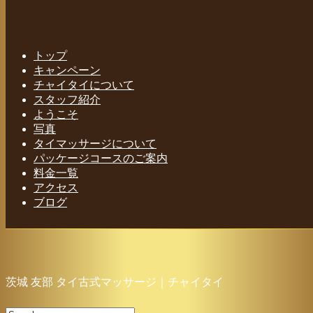
Home
-
茨城 …
トップ
キャンペーン
チャイタイについて
スタッフ紹介
Toggle navigation
ようこそ
写真
タイマッサージについて
パッケージコースのご案内
料金一覧
アクセス
ブログ
茨城 友部 タイ古式マッサージ｜チャイタイ