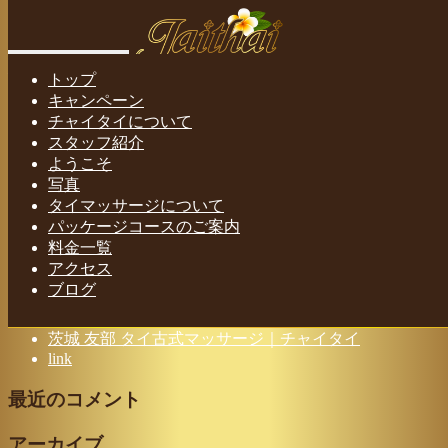
チャイタイ タイ古式マッサージ｜茨城
友部
Toggle navigation
トップ
キャンペーン
Home
-
-
チャイ…
チャイタイについて
スタッフ紹介
ようこそ
写真
タイマッサージについて
チャイタイ タイ古式マッサージ｜茨城 友部
パッケージコースのご案内
料金一覧
アクセス
ブログ
最近の投稿
茨城 友部 タイ古式マッサージ｜チャイタイ
link
最近のコメント
アーカイブ