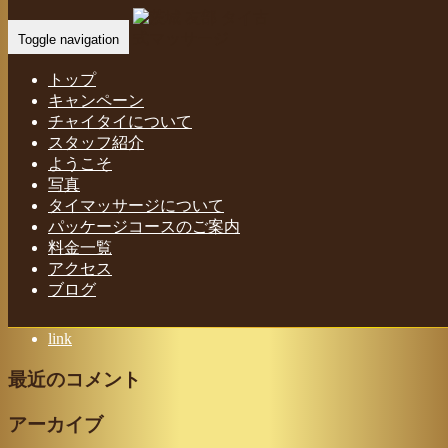
Home
-
タイの…
Toggle navigation
トップ
キャンペーン
チャイタイについて
スタッフ紹介
タイの伝統が息づく古式マッサージを、気軽に体感してみま
ようこそ
写真
せんか
タイマッサージについて
パッケージコースのご案内
料金一覧
アクセス
最近の投稿
ブログ
茨城 友部 タイ古式マッサージ｜チャイタイ
link
最近のコメント
アーカイブ